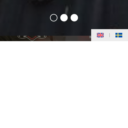
NYHETER
Fastighetsägarnas match 2026
JANUARI 19, 2026
KLICKA HÄR
VISA ALLA NYHETER >