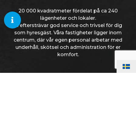
20 000 kvadratmeter fördelat på ca 240
lägenheter och lokaler.
Vi eftersträvar god service och trivsel för dig
som hyresgäst. Våra fastigheter ligger inom
centrum, där vår egen personal arbetar med
underhåll, skötsel och administration för er
komfort.
KONTAKT
Almgatan 6
961 64 Boden
kontakt@sundbergsfastigheter.se
0921-149 60
Öppettider
Mån - Fre: