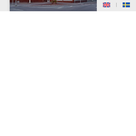
Kungsgatan 33
20 000 kvadratmeter fördelat på ca 240
lägenheter och lokaler.