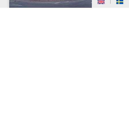
Kungsgatan 33
20 000 kvadratmeter fördelat på ca 240
lägenheter och lokaler.
Vi eftersträvar god service och trivsel för dig