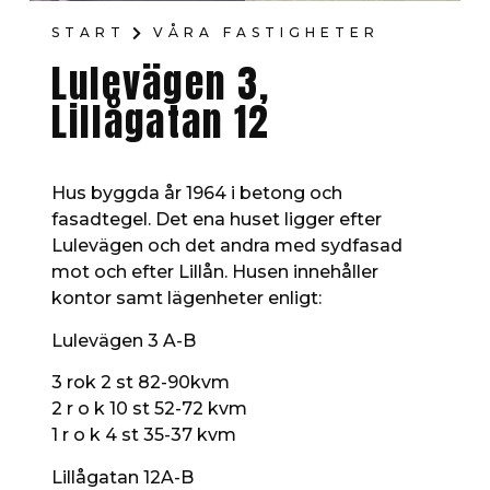
START
VÅRA FASTIGHETER
Lulevägen 3,
Lillågatan 12
Hus byggda år 1964 i betong och
fasadtegel. Det ena huset ligger efter
Lulevägen och det andra med sydfasad
mot och efter Lillån. Husen innehåller
kontor samt lägenheter enligt:
Lulevägen 3 A-B
3 rok 2 st 82-90kvm
2 r o k 10 st 52-72 kvm
1 r o k 4 st 35-37 kvm
Lillågatan 12A-B