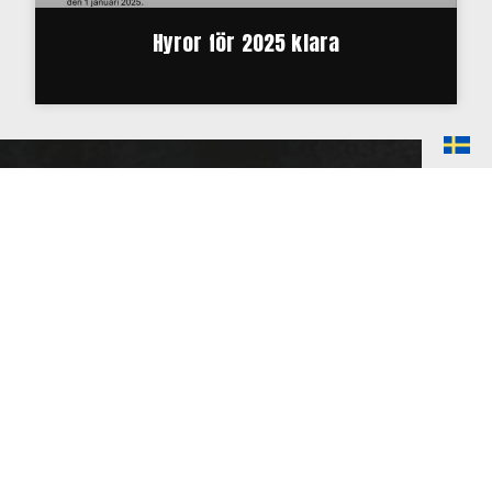
Hyror för 2025 klara
20 000 kvadratmeter fördelat på ca 240
lägenheter och lokaler.
Vi eftersträvar god service och trivsel för dig
som hyresgäst. Våra fastigheter ligger inom