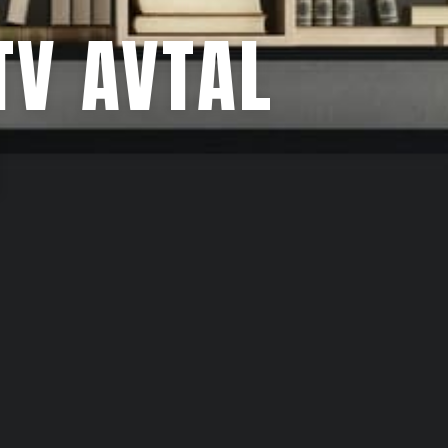
TV AVTAL
M